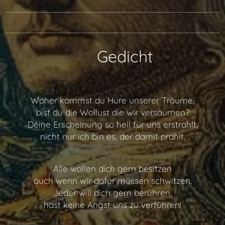
📖 Gedicht
Woher kommst du Hure unserer Träume,
bist du die Wollust die wir versäumen?
Deine Erscheinung so hell für uns erstrahlt,
nicht nur ich bin es, der damit prahlt.
Alle wollen dich gern besitzen
auch wenn wir dafür müssen schwitzen.
Jeder will dich gern berühren,
hast keine Angst uns zu verführen!